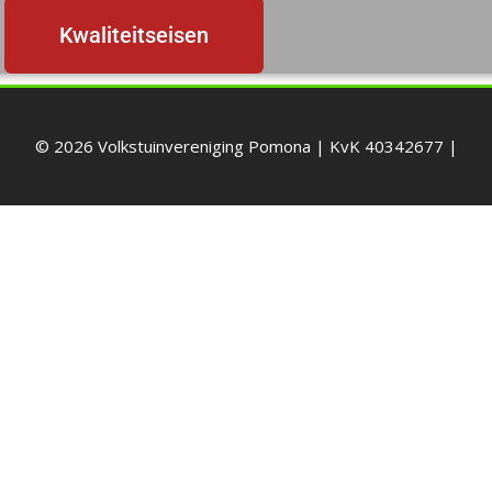
Kwaliteitseisen
© 2026
Volkstuinvereniging Pomona
| KvK 40342677 |