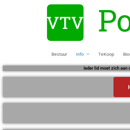
Ga
naar
de
inhoud
Bestuur
Info
TeKoop
Bio
Ieder lid moet zich aan