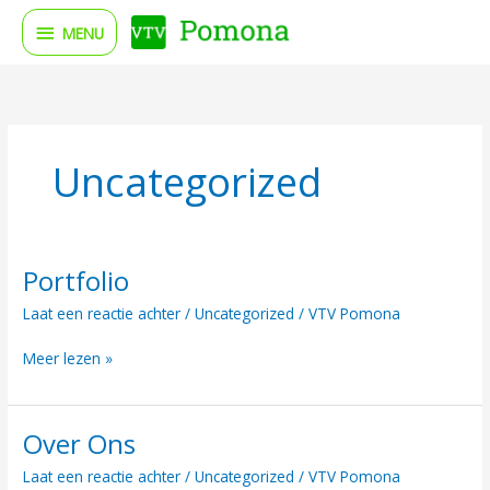
Ga
MENU
MENU
naar
de
inhoud
Uncategorized
Portfolio
Portfolio
Laat een reactie achter
/
Uncategorized
/
VTV Pomona
Meer lezen »
Over Ons
Over
Ons
Laat een reactie achter
/
Uncategorized
/
VTV Pomona